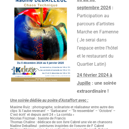
septembre 2024
:
Participation au
parcours d’artistes
Marche en Famenne
( Je serai dans
l’espace entre l’hôtel
et le restaurant du
Quartier Latin)
24 février 2024 à
Jupille
: une soirée
extraordinaire !
Une soirée dédiée au poète d’Astaffort avec :
Maxime Ruiz : photographe, scénariste et réalisateur entre autre des
clips ‘A l’aube revenant’ – ‘Sarbacane’ – ‘Te ressembler’ – ‘Octobre’ –
C’est écrit’ et depuis avril 24 « La corrida »
Nicolas Fiszman : basiste de Francis
Thomas Chaline : dédicace de son livre Cabrel une vie en chansons
Nadine Debailleul : peintures inspirées de l’oeuvre de F Cabrel