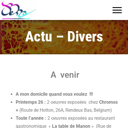
D'une
Mes toiles,
céramiques,
poésie à
bijoux,
Kdolls et
l'autre –
autres
Nadine
projets
Actu – Divers
Debailleul
A venir
A mon domicile quand vous voulez !!!
Printemps 26 :
2 oeuvres exposées chez
Chromos
+
(Route de Hotton, 26A, Rendeux Bas, Belgium)
Toute l’année :
2 oeuvres exposées au restaurant
gastronomique «
La table de Manon
»
(
Rue de